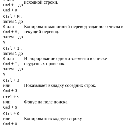
исходной строки.
+
до
Cmd
1
+
Cmd
9
+
,
Ctrl
M
затем
до
1
или
Копировать машинный перевод заданного числа в
9
+
,
текущий перевод.
Cmd
M
затем
до
1
9
+
,
Ctrl
I
затем
до
1
или
Игнорирование одного элемента в списке
9
+
,
неудачных проверок.
Cmd
I
затем
до
1
9
+
Ctrl
J
или
Показывает вкладку соседних строк.
+
Cmd
J
+
Ctrl
S
или
Фокус на поле поиска.
+
Cmd
S
+
Ctrl
O
или
Копировать исходную строку.
+
Cmd
O