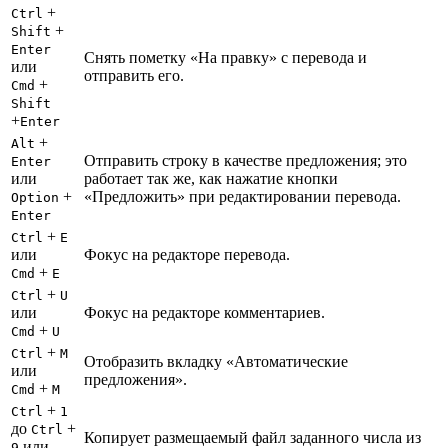
+
Ctrl
+
Shift
Enter
Снять пометку «На правку» с перевода и
или
отправить его.
+
Cmd
Shift
+
Enter
+
Alt
Отправить строку в качестве предложения; это
Enter
или
работает так же, как нажатие кнопки
+
«Предложить» при редактировании перевода.
Option
Enter
+
Ctrl
E
или
Фокус на редакторе перевода.
+
Cmd
E
+
Ctrl
U
или
Фокус на редакторе комментариев.
+
Cmd
U
+
Ctrl
M
Отобразить вкладку «Автоматические
или
предложения».
+
Cmd
M
+
Ctrl
1
до
+
Ctrl
Копирует размещаемый файл заданного числа из
или
9