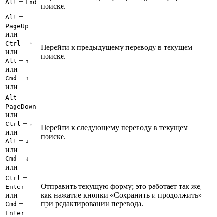
+
Alt
End
поиске.
+
Alt
PageUp
или
+
Ctrl
↑
Перейти к предыдущему переводу в текущем
или
поиске.
+
Alt
↑
или
+
Cmd
↑
или
+
Alt
PageDown
или
+
Ctrl
↓
Перейти к следующему переводу в текущем
или
поиске.
+
Alt
↓
или
+
Cmd
↓
или
+
Ctrl
Отправить текущую форму; это работает так же,
Enter
или
как нажатие кнопки «Сохранить и продолжить»
+
при редактировании перевода.
Cmd
Enter